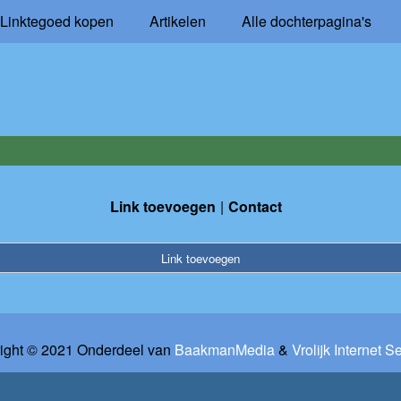
Linktegoed kopen
Artikelen
Alle dochterpagina's
Link toevoegen
Contact
Link toevoegen
ight © 2021 Onderdeel van
BaakmanMedia
&
Vrolijk Internet S