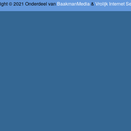
ight © 2021 Onderdeel van
BaakmanMedia
&
Vrolijk Internet S